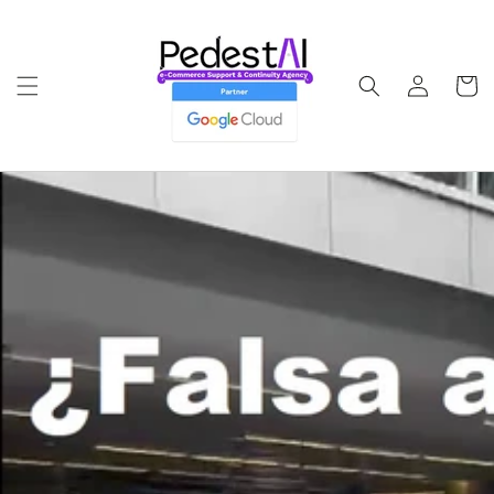
Ir
directamente
al contenido
Iniciar
Carrito
sesión