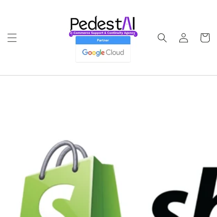
Ir
directamente
al contenido
Iniciar
Carrito
sesión