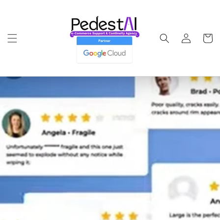
Ir
directamente
al contenido
Iniciar
Carrito
sesión