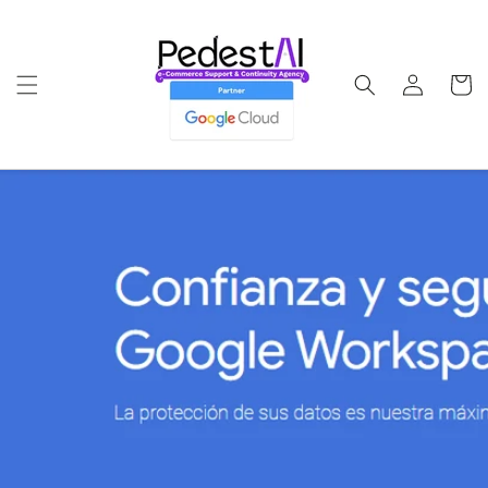
Ir
directamente
al contenido
Iniciar
Carrito
sesión