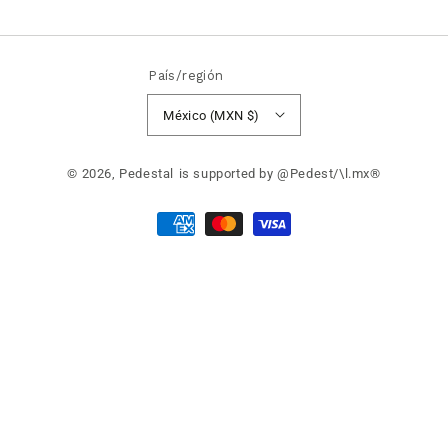
País/región
México (MXN $)
© 2026,
Pedestal
is supported by @Pedest/\l.mx®
Formas
de
pago