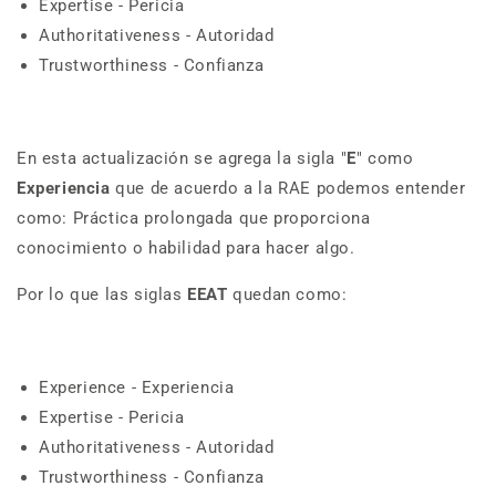
E
xpertise - Pericia
A
uthoritativeness - Autoridad
T
rustworthiness - Confianza
En esta actualización se agrega la sigla "
E
" como
Experiencia
que de acuerdo a la RAE podemos entender
como: Práctica prolongada que proporciona
conocimiento o habilidad para hacer algo.
Por lo que las siglas
EEAT
quedan como:
Experience - Experiencia
E
xpertise - Pericia
A
uthoritativeness - Autoridad
T
rustworthiness - Confianza