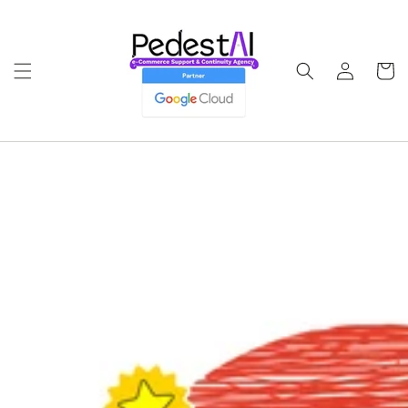
Ir
directamente
al contenido
Iniciar
Carrito
sesión