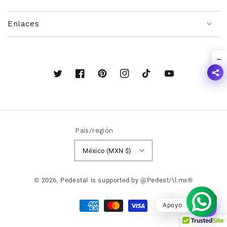
Enlaces
!
Twitter
Facebook
Pinterest
Instagram
TikTok
YouTube
País/región
México (MXN $)
© 2026,
Pedestal
is supported by @Pedest/\l.mx®
1
Formas
Apoyo
de