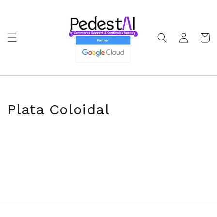
Ir
directamente
al contenido
Iniciar
Carrito
sesión
Plata Coloidal