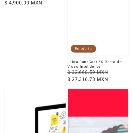
Precio
$ 4,900.00 MXN
habitual
En oferta
Jabra PanaCast 50 Barra de
Vídeo Inteligente
Precio
$ 32,660.59 MXN
Precio
habitual
$ 27,316.73 MXN
de
venta
Jamboard
Kit
para
Regalo
Google
Perfecto
Workspace