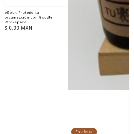
eBook Protege tu
organización con Google
Workspace
Precio
$ 0.00 MXN
habitual
En oferta