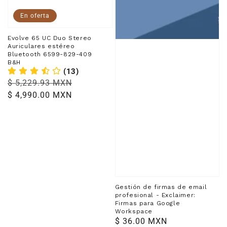
En oferta
Evolve 65 UC Duo Stereo
Auriculares estéreo
Bluetooth 6599-829-409
B&H
(13)
Precio
$ 5,229.93 MXN
Precio
habitual
$ 4,990.00 MXN
de
venta
Gestión de firmas de email
profesional - Exclaimer:
Firmas para Google
Workspace
Precio
$ 36.00 MXN