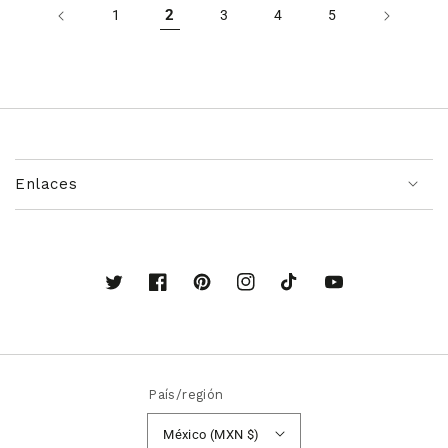
2
1
3
4
5
Enlaces
Twitter
Facebook
Pinterest
Instagram
TikTok
YouTube
País/región
México (MXN $)