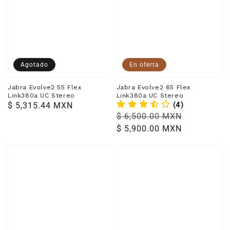
Agotado
En oferta
Jabra Evolve2 55 Flex
Jabra Evolve2 65 Flex
Link380a UC Stereo
Link380a UC Stereo
(4)
Precio
$ 5,315.44 MXN
Precio
$ 6,500.00 MXN
Precio
habitual
habitual
$ 5,900.00 MXN
de
venta
Jabra
Jabra
PanaCast
PanaCast
20
50
Barra
de
Vídeo