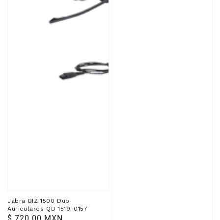
0157
Jabra BIZ 1500 Duo
Auriculares QD 1519-0157
Precio
$ 720.00 MXN