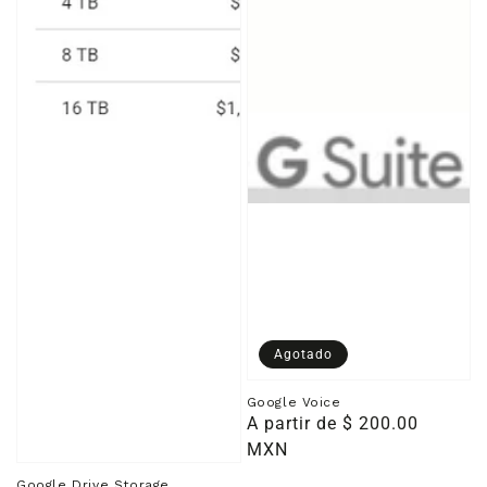
Agotado
Google Voice
Precio
A partir de $ 200.00
habitual
MXN
Google Drive Storage