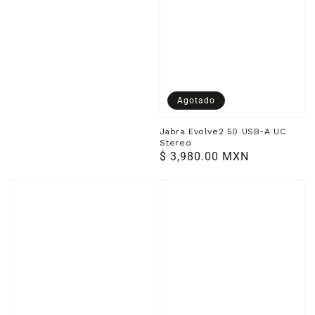
Agotado
Jabra Evolve2 50 USB-A UC
Stereo
Precio
$ 3,980.00 MXN
habitual
Jabra
Jabra
Evolve2
Evolve2
55
65
Flex
Flex
Link380a
Link380a
UC
UC
Stereo
Stereo