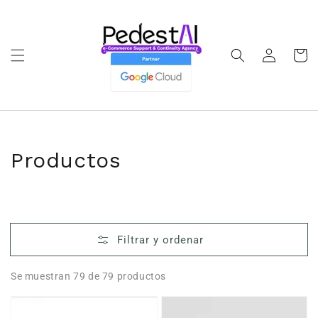
Ir
directamente
al contenido
Iniciar
Carrito
sesión
Colección:
Productos
Filtrar y ordenar
Se muestran 79 de 79 productos
eBook
Estampa