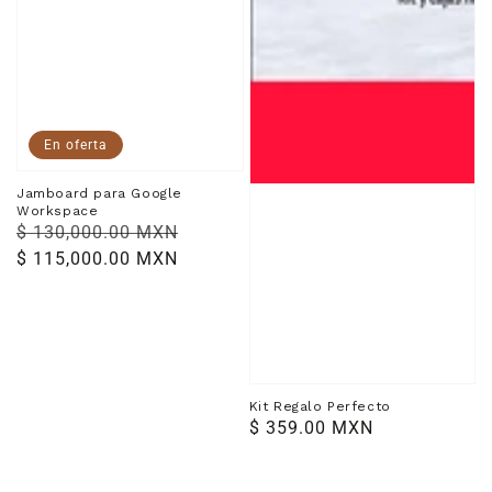
En oferta
Jamboard para Google
Workspace
Precio
$ 130,000.00 MXN
Precio
habitual
$ 115,000.00 MXN
de
venta
Kit Regalo Perfecto
Precio
$ 359.00 MXN
habitual