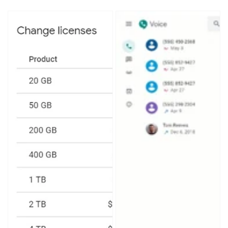
habitual
Google
Google
Drive
Voice
Storage