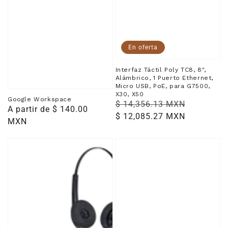
X50
En oferta
Interfaz Táctil Poly TC8, 8",
Alámbrico, 1 Puerto Ethernet,
Micro USB, PoE, para G7500,
X30, X50
Google Workspace
Precio
$ 14,356.13 MXN
Precio
Precio
A partir de $ 140.00
habitual
$ 12,085.27 MXN
de
habitual
MXN
venta
Jabra
Jabra
BIZ
Evolve2
1500
50
Duo
USB-
Auriculares
A
QD
UC
1519-
Stereo