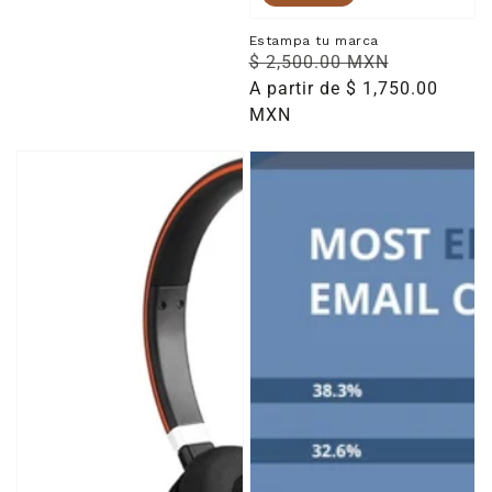
Estampa tu marca
Precio
$ 2,500.00 MXN
Precio
habitual
A partir de $ 1,750.00
de
MXN
venta
Evolve
Gestión
65
de
UC
firmas
Duo
de
Stereo
email
Auriculares
profesional
estéreo
-
Bluetooth
Exclaimer:
6599-
Firmas
829-
para
409
Google
B&H
Workspace