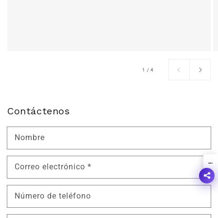
de
1
/
4
Contáctenos
Nombre
!
Correo electrónico
*
Número de teléfono