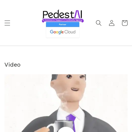
Ir
directamente
al contenido
Iniciar
Carrito
sesión
Video