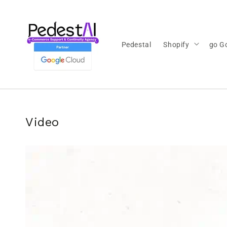
Ir
directamente
al contenido
Pedestal
Shopify
go G
Video