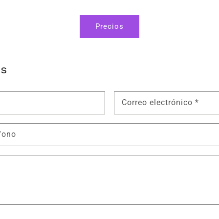
Precios
os
Correo electrónico
*
fono