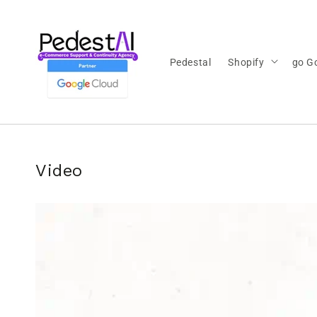
Ir
directamente
al contenido
Pedestal
Shopify
go G
Video