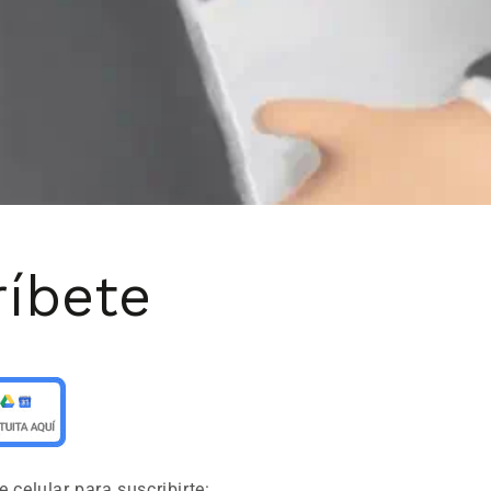
íbete
 celular para suscribirte: