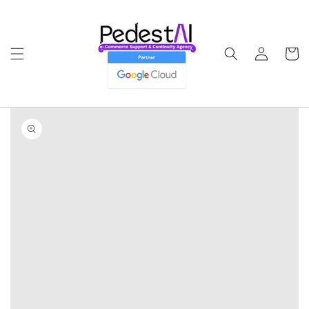
Ir
directamente
al contenido
Iniciar
Carrito
sesión
Ir
directamente
a la
información
del producto