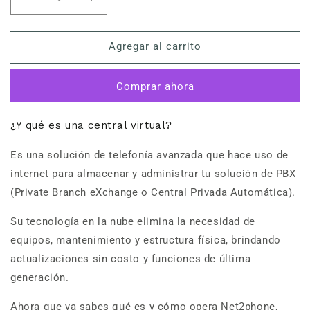
Reducir
Aumentar
cantidad
cantidad
para
para
Agregar al carrito
Central
Central
Virtual
Virtual
(extensión
(extensión
Comprar ahora
para
para
agente
agente
suscripción
suscripción
¿Y qué es una central virtual?
mensual)
mensual)
Es una solución de telefonía avanzada que hace uso de
internet para almacenar y administrar tu solución de PBX
(
Private Branch eXchange o
Central Privada Automática).
Su tecnología en la nube elimina la necesidad de
equipos, mantenimiento y estructura física, brindando
actualizaciones sin costo y funciones de última
generación.
Ahora que ya sabes qué es y cómo opera Net2phone,