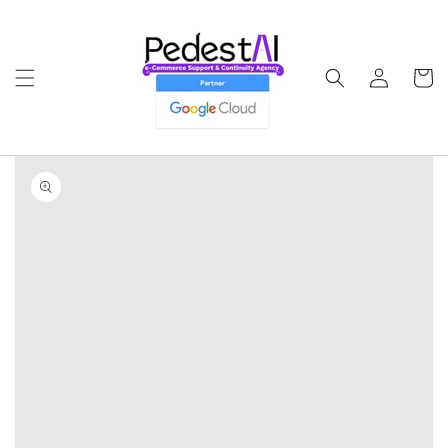
Ir
directamente
al contenido
Iniciar
Carrito
sesión
Ir
directamente
a la
información
del producto