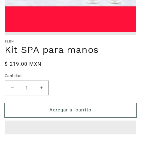
BLEN
Kit SPA para manos
Precio
$ 219.00 MXN
habitual
Cantidad
Reducir
Aumentar
cantidad
cantidad
para
para
Agregar al carrito
Kit
Kit
SPA
SPA
para
para
manos
manos