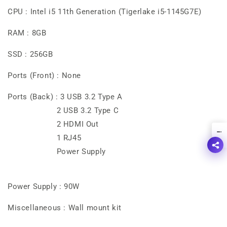
Intel
Intel
CPU : Intel i5 11th Generation (Tigerlake i5-1145G7E)
i5
i5
11th
11th
RAM : 8GB
Gen
Gen
8GB
8GB
SSD : 256GB
RAM
RAM
256GB
256GB
Ports (Front) :
None
SSD
SSD
Ports (Back) : 3 USB 3.2 Type A
2 USB 3.2 Type C
2 HDMI Out
!
1 RJ45
Power Supply
Power Supply : 90W
Miscellaneous : Wall mount kit