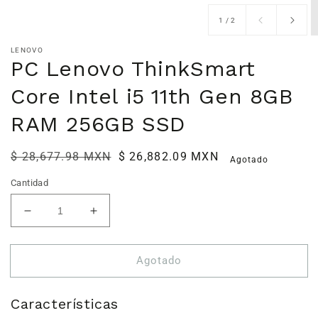
de
1
/
2
LENOVO
PC Lenovo ThinkSmart
Core Intel i5 11th Gen 8GB
RAM 256GB SSD
Precio
$ 28,677.98 MXN
Precio
$ 26,882.09 MXN
Agotado
habitual
de
Cantidad
venta
Reducir
Aumentar
cantidad
cantidad
para
para
Agotado
PC
PC
Lenovo
Lenovo
ThinkSmart
ThinkSmart
Características
Core
Core