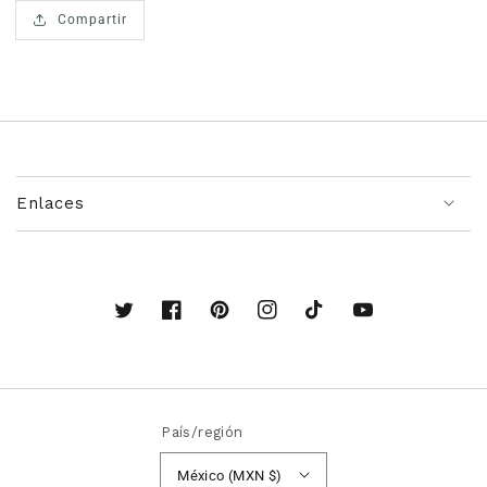
Compartir
Enlaces
Twitter
Facebook
Pinterest
Instagram
TikTok
YouTube
País/región
México (MXN $)