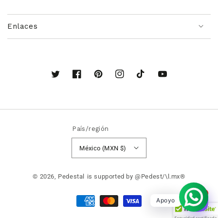
Enlaces
Twitter
Facebook
Pinterest
Instagram
TikTok
YouTube
País/región
México (MXN $)
© 2026,
Pedestal
is supported by @Pedest/\l.mx®
1
Formas
Apoyo
de