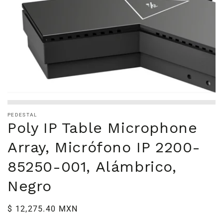
1
en
vista
de
galería
PEDESTAL
Poly IP Table Microphone
Array, Micrófono IP 2200-
85250-001, Alámbrico,
Negro
Precio
$ 12,275.40 MXN
habitual