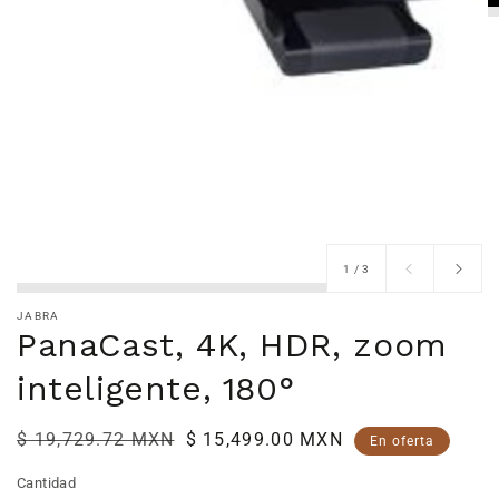
de
1
/
3
JABRA
PanaCast, 4K, HDR, zoom
inteligente, 180°
Precio
$ 19,729.72 MXN
Precio
$ 15,499.00 MXN
En oferta
habitual
de
Cantidad
venta