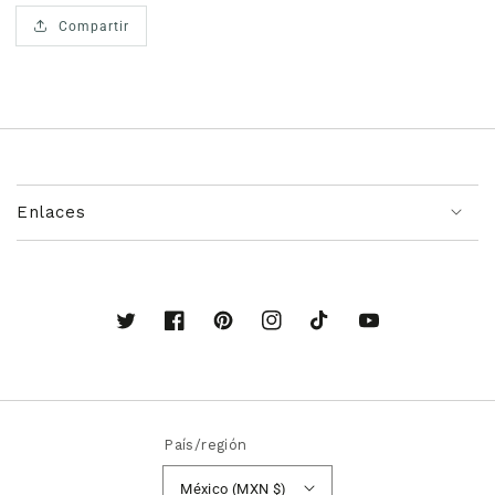
Compartir
Enlaces
Twitter
Facebook
Pinterest
Instagram
TikTok
YouTube
País/región
México (MXN $)