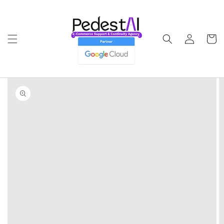
Ir
directamente
al contenido
Iniciar
Carrito
sesión
Ir
directamente
a la
información
del producto