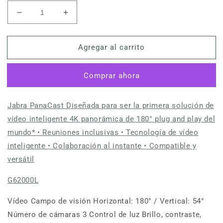
Reducir
Aumentar
cantidad
cantidad
para
para
Agregar al carrito
PanaCast,
PanaCast,
4K,
4K,
HDR,
HDR,
Comprar ahora
zoom
zoom
inteligente,
inteligente,
180°
180°
Jabra PanaCast Diseñada para ser la primera solución de
vídeo inteligente 4K panorámica de 180° plug and play del
mundo* • Reuniones inclusivas • Tecnología de vídeo
inteligente • Colaboración al instante • Compatible y
versátil
G62000L
Vídeo Campo de visión Horizontal: 180° / Vertical: 54°
Número de cámaras 3 Control de luz Brillo, contraste,