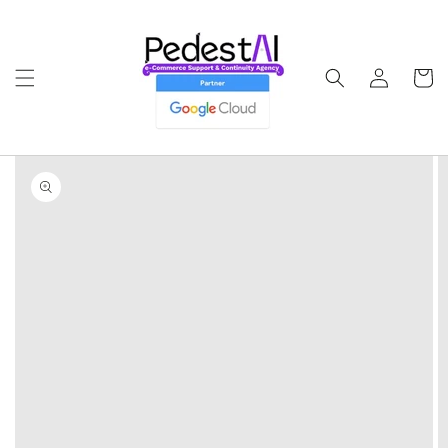
Ir
directamente
al contenido
Iniciar
Carrito
sesión
Ir
directamente
a la
información
del producto