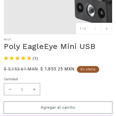
de
1
/
2
POLY
Poly EagleEye Mini USB
(1)
Precio
$ 3,153.61 MXN
Precio
$ 1,853.25 MXN
En oferta
habitual
de
Cantidad
venta
Reducir
Aumentar
cantidad
cantidad
para
para
Agregar al carrito
Poly
Poly
EagleEye
EagleEye