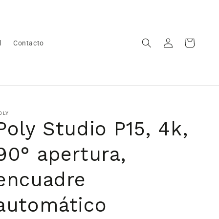
Iniciar
Carrito
l
Contacto
sesión
OLY
Poly Studio P15, 4k,
90° apertura,
encuadre
automático