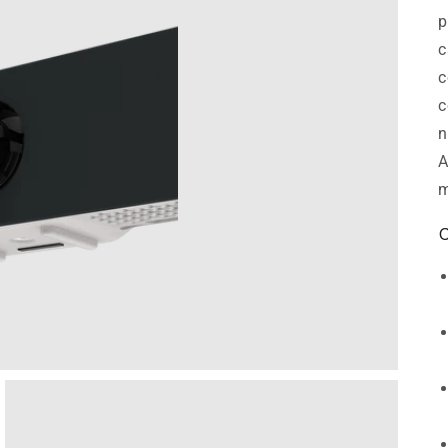
p
c
c
c
n
A
m
C