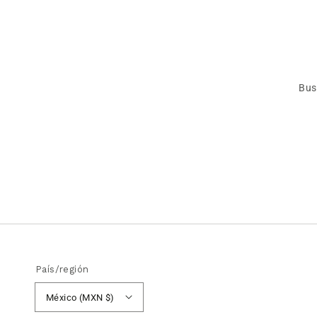
Bus
País/región
México (MXN $)