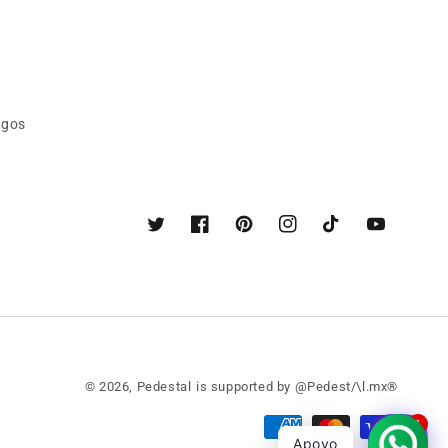
agos
Twitter
Facebook
Pinterest
Instagram
TikTok
YouTube
© 2026,
Pedestal
is supported by @Pedest/\l.mx®
1
Formas
Apoyo