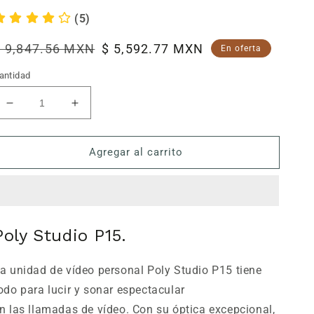
(5)
recio
$ 9,847.56 MXN
Precio
$ 5,592.77 MXN
En oferta
abitual
de
antidad
venta
Reducir
Aumentar
cantidad
cantidad
para
para
Agregar al carrito
Poly
Poly
Studio
Studio
P15,
P15,
4k,
4k,
90°
90°
apertura,
apertura,
Poly Studio P15.
encuadre
encuadre
automático
automático
a unidad de vídeo personal Poly Studio P15 tiene
odo para lucir y sonar espectacular
n las llamadas de vídeo. Con su óptica excepcional,