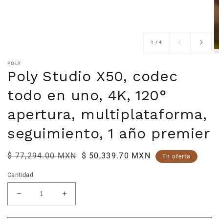
de
1
/
4
POLY
Poly Studio X50, codec
todo en uno, 4K, 120°
apertura, multiplataforma,
seguimiento, 1 año premier
Precio
$ 77,294.00 MXN
Precio
$ 50,339.70 MXN
En oferta
habitual
de
Cantidad
venta
Reducir
Aumentar
cantidad
cantidad
para
para