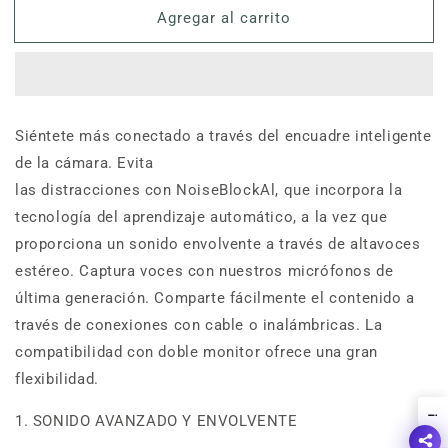
Agregar al carrito
Poly
Poly
Studio
Studio
X50,
X50,
codec
codec
todo
todo
en
en
Siéntete más conectado a través del encuadre inteligente
uno,
uno,
de la cámara. Evita
4K,
4K,
120°
120°
las distracciones con NoiseBlockAl, que incorpora la
apertura,
apertura,
tecnología del aprendizaje automático, a la vez que
multiplataforma,
multiplataforma,
proporciona un sonido envolvente a través de altavoces
seguimiento,
seguimiento,
estéreo. Captura voces con nuestros micrófonos de
1
1
año
año
última generación. Comparte fácilmente el contenido a
premier
premier
través de conexiones con cable o inalámbricas. La
compatibilidad con doble monitor ofrece una gran
flexibilidad.
!
1. SONIDO AVANZADO Y ENVOLVENTE