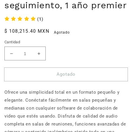
seguimiento, 1 año premier
(1)
Precio
$ 108,215.40 MXN
Agotado
habitual
Cantidad
Reducir
Aumentar
cantidad
cantidad
para
para
Agotado
Poly
Poly
Studio
Studio
X50/TC8,
X50/TC8,
Ofrece una simplicidad total en un formato pequeño y
codec
codec
todo
todo
elegante. Conéctate fácilmente en salas pequeñas y
en
en
medianas con cualquier software de colaboración de
uno,
uno,
video que estés usando. Disfruta de calidad de audio
4K,
4K,
120°
120°
completa en salas de reuniones, funciones avanzadas de
apertura,
apertura,