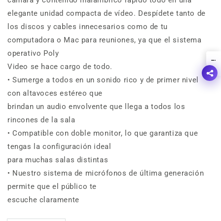
cámara y contenido inalámbrico rápido todo en una
multiplataforma,
multiplataforma,
elegante unidad compacta de vídeo. Despídete tanto de
seguimiento,
seguimiento,
los discos y cables innecesarios como de tu
1
1
año
año
computadora o Mac para reuniones, ya que el sistema
premier
premier
operativo Poly
!
Video se hace cargo de todo.
• Sumerge a todos en un sonido rico y de primer nivel
con altavoces estéreo que
brindan un audio envolvente que llega a todos los
rincones de la sala
• Compatible con doble monitor, lo que garantiza que
tengas la configuración ideal
para muchas salas distintas
• Nuestro sistema de micrófonos de última generación
permite que el público te
escuche claramente