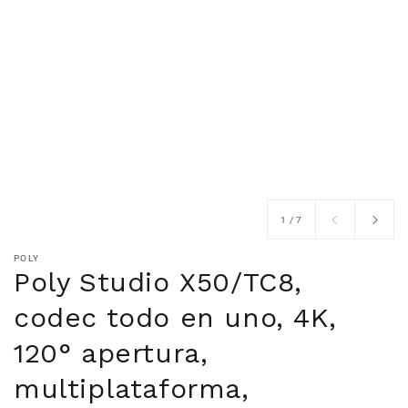
de
1
/
7
POLY
Poly Studio X50/TC8,
codec todo en uno, 4K,
120° apertura,
multiplataforma,