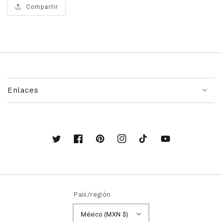
Compartir
Enlaces
Twitter
Facebook
Pinterest
Instagram
TikTok
YouTube
País/región
México (MXN $)