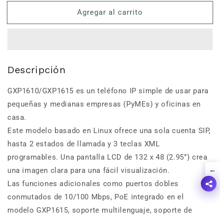
para
para
Agregar al carrito
Teléfono
Teléfono
IP
IP
HD-
HD-
Gxp1610
Gxp1610
Grandstream
Grandstream
Descripción
GXP1610/GXP1615 es un teléfono IP simple de usar para
pequeñas y medianas empresas (PyMEs) y oficinas en
casa.
Este modelo basado en Linux ofrece una sola cuenta SIP,
hasta 2 estados de llamada y 3 teclas XML
programables. Una pantalla LCD de 132 x 48 (2.95’’) crea
una imagen clara para una fácil visualización.
!
Las funciones adicionales como puertos dobles
conmutados de 10/100 Mbps, PoE integrado en el
modelo GXP1615, soporte multilenguaje, soporte de