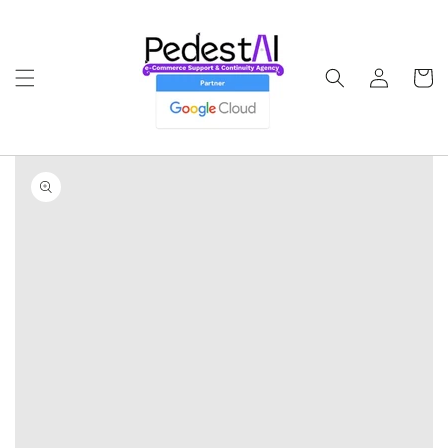
Ir
directamente
al contenido
Iniciar
Carrito
sesión
Ir
directamente
a la
información
del producto