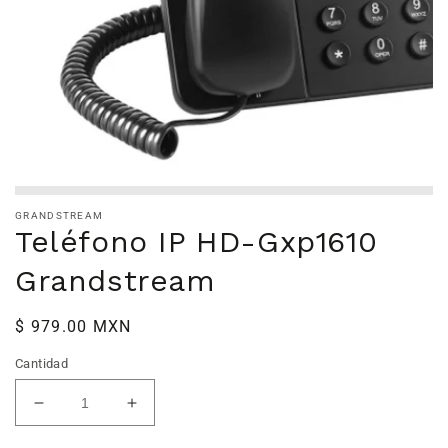
GRANDSTREAM
Teléfono IP HD-Gxp1610
Grandstream
Precio
$ 979.00 MXN
habitual
Cantidad
Reducir
Aumentar
cantidad
cantidad