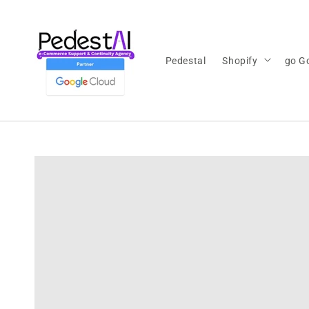
Ir
directamente
al contenido
Pedestal
Shopify
go G
Ir
directamente
a la
información
del producto