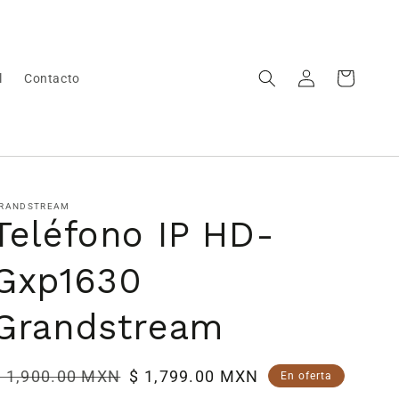
Iniciar
Carrito
l
Contacto
sesión
RANDSTREAM
Teléfono IP HD-
Gxp1630
Grandstream
recio
$ 1,900.00 MXN
Precio
$ 1,799.00 MXN
En oferta