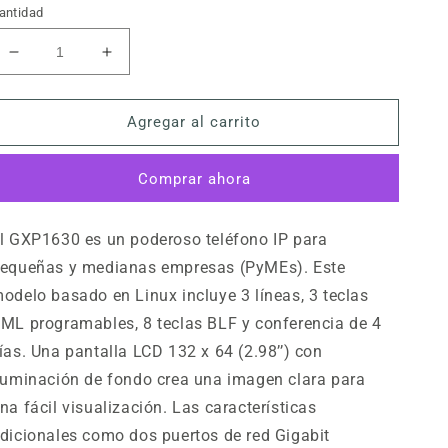
abitual
de
antidad
venta
Reducir
Aumentar
cantidad
cantidad
para
para
Agregar al carrito
Teléfono
Teléfono
IP
IP
HD-
HD-
Comprar ahora
Gxp1630
Gxp1630
Grandstream
Grandstream
l GXP1630 es un poderoso teléfono IP para
equeñas y medianas empresas (PyMEs). Este
odelo basado en Linux incluye 3 líneas, 3 teclas
ML programables, 8 teclas BLF y conferencia de 4
ías. Una pantalla LCD 132 x 64 (2.98’’) con
luminación de fondo crea una imagen clara para
na fácil visualización. Las características
dicionales como dos puertos de red Gigabit