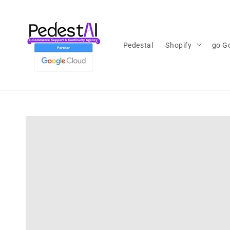
Ir
directamente
al contenido
Pedestal
Shopify
go G
Ir
directamente
a la
información
del producto