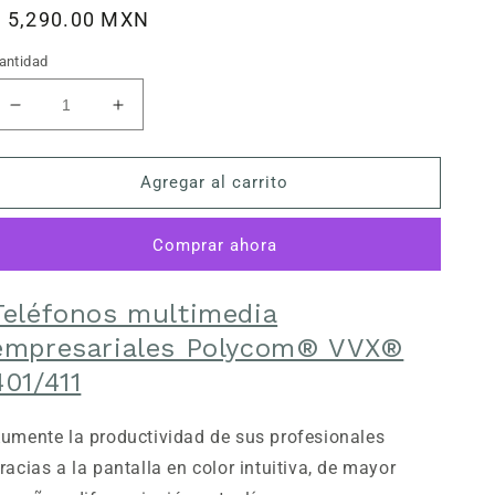
recio
$ 5,290.00 MXN
abitual
antidad
Reducir
Aumentar
cantidad
cantidad
para
para
Agregar al carrito
Telefono
Telefono
IP
IP
VVX-
VVX-
Comprar ahora
401
401
Poly
Poly
2200-
2200-
Teléfonos multimedia
48400-
48400-
empresariales Polycom® VVX®
025
025
401/411
umente la productividad de sus profesionales
racias a la pantalla en color intuitiva, de mayor