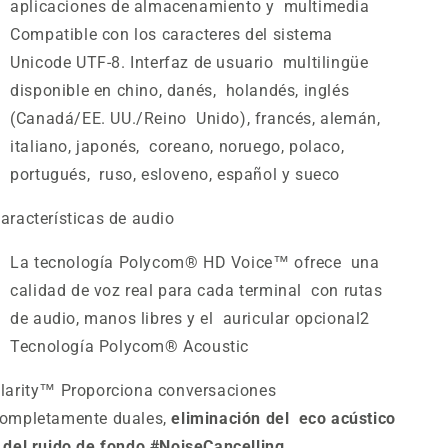
aplicaciones de almacenamiento y multimedia
Compatible con los caracteres del sistema
Unicode UTF-8. Interfaz de usuario multilingüe
disponible en chino, danés, holandés, inglés
(Canadá/EE. UU./Reino Unido), francés, alemán,
italiano, japonés, coreano, noruego, polaco,
portugués, ruso, esloveno, español y sueco
aracterísticas de audio
La tecnología Polycom® HD Voice™ ofrece una
calidad de voz real para cada terminal con rutas
de audio, manos libres y el auricular opcional
2
Tecnología Polycom
®
Acoustic
larity™ Proporciona conversaciones
ompletamente duales,
eliminación del eco acústico
 del ruido de fondo #NoiseCancelling