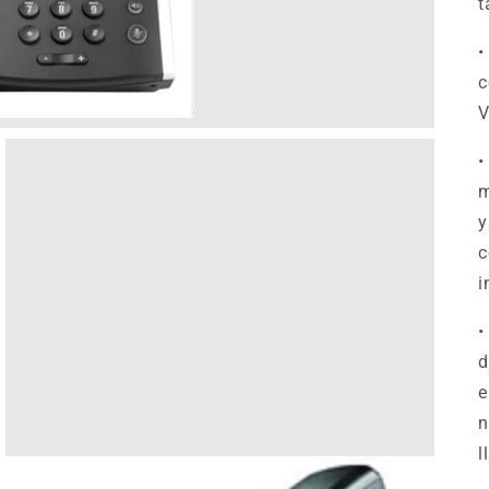
t
•
c
V
•
m
y
c
i
•
d
e
n
l