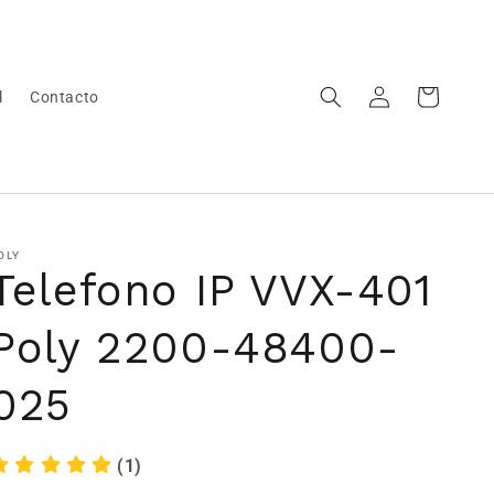
Iniciar
Carrito
l
Contacto
sesión
OLY
Telefono IP VVX-401
Poly 2200-48400-
025
(1)