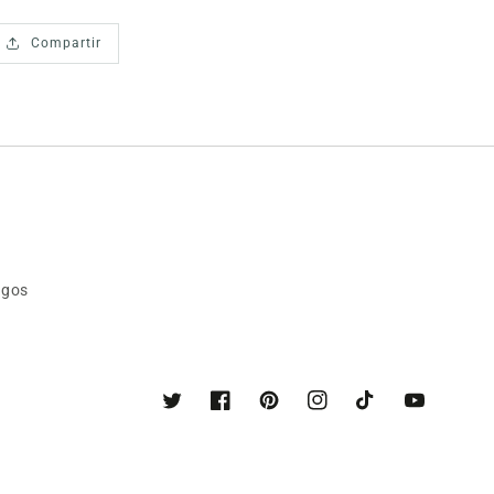
Compartir
agos
Twitter
Facebook
Pinterest
Instagram
TikTok
YouTube