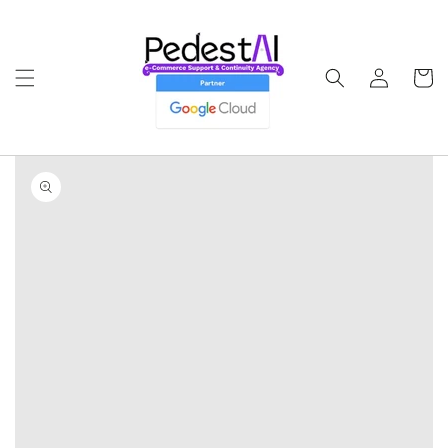
Ir
directamente
al contenido
Iniciar
Carrito
sesión
Ir
directamente
a la
información
del producto