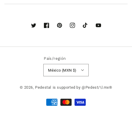
Twitter
Facebook
Pinterest
Instagram
TikTok
YouTube
País/región
México (MXN $)
© 2026,
Pedestal
is supported by @Pedest/\l.mx®
Formas
de
pago