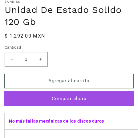
SANDISK
Unidad De Estado Solido
120 Gb
Precio
$ 1,292.00 MXN
habitual
Cantidad
Reducir
Aumentar
cantidad
cantidad
para
para
Agregar al carrito
Unidad
Unidad
De
De
Estado
Estado
Comprar ahora
Solido
Solido
120
120
Gb
Gb
No más fallas mecánicas de los discos duros