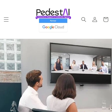
Ir
directamente
al contenido
Iniciar
Carrito
sesión