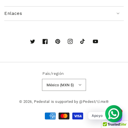
Enlaces
Twitter
Facebook
Pinterest
Instagram
TikTok
YouTube
País/región
México (MXN $)
© 2026,
Pedestal
is supported by @Pedest/\l.mx®
1
Formas
Apoyo
de