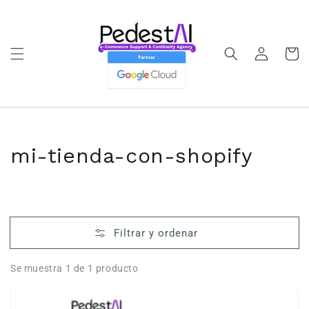
Ir
directamente
al contenido
Iniciar
Carrito
sesión
Colección:
mi-tienda-con-shopify
Filtrar y ordenar
Se muestra 1 de 1 producto
Registro