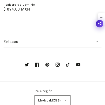
Registro de Dominio
Precio
$ 894.00 MXN
habitual
!
Enlaces
Twitter
Facebook
Pinterest
Instagram
TikTok
YouTube
País/región
México (MXN $)