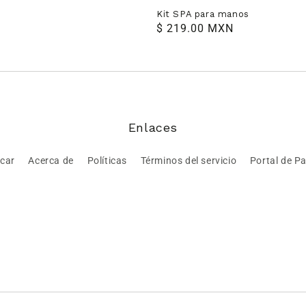
Kit SPA para manos
Precio
$ 219.00 MXN
habitual
Enlaces
car
Acerca de
Políticas
Términos del servicio
Portal de P