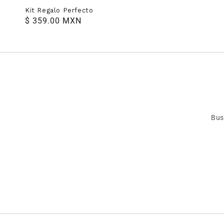
Kit Regalo Perfecto
Precio
$ 359.00 MXN
habitual
Bus