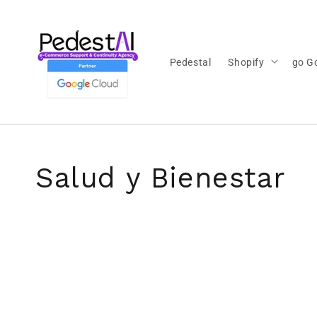
Ir
directamente
al contenido
Pedestal
Shopify
go G
Colección:
Salud y Bienestar