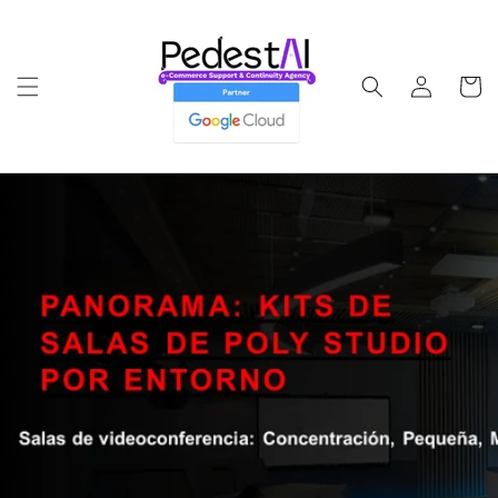
Ir
directamente
al contenido
Iniciar
Carrito
sesión