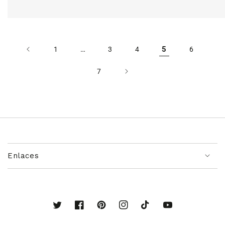
…
5
1
3
4
6
7
Enlaces
Twitter
Facebook
Pinterest
Instagram
TikTok
YouTube