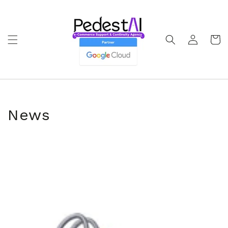
Ir
directamente
al contenido
Iniciar
Carrito
sesión
News