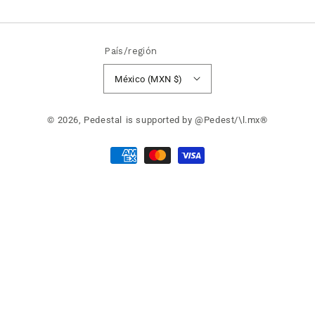
País/región
México (MXN $)
© 2026,
Pedestal
is supported by @Pedest/\l.mx®
Formas
de
pago